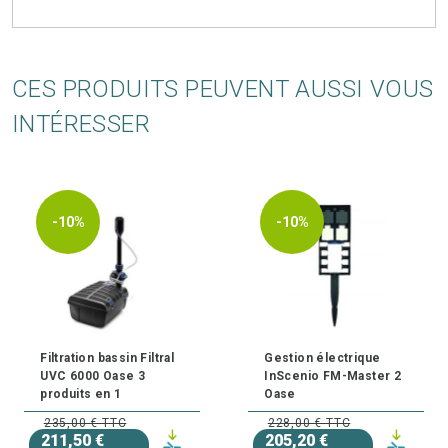
CES PRODUITS PEUVENT AUSSI VOUS
INTÉRESSER
-10%
-10%
Filtration bassin Filtral
Gestion électrique
UVC 6000 Oase 3
InScenio FM-Master 2
produits en 1
Oase
235,00 € TTC
228,00 € TTC
211,50 €
205,20 €