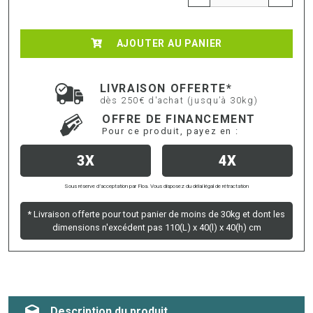
AJOUTER AU PANIER
LIVRAISON OFFERTE*
dès 250€ d'achat (jusqu’à 30kg)
OFFRE DE FINANCEMENT
Pour ce produit, payez en :
3X
4X
Sous réserve d’acceptation par Floa. Vous disposez du délai légal de rétractation
* Livraison offerte pour tout panier de moins de 30kg et dont les
dimensions n'excédent pas 110(L) x 40(l) x 40(h) cm
Description du produit