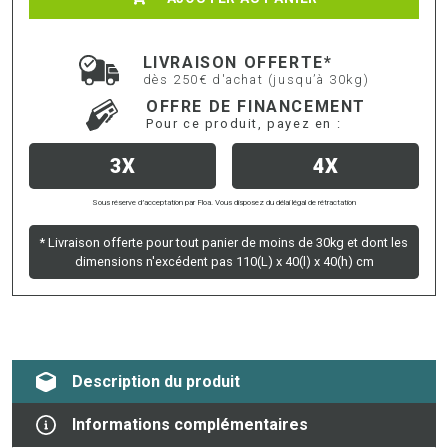
LIVRAISON OFFERTE*
dès 250€ d'achat (jusqu’à 30kg)
OFFRE DE FINANCEMENT
Pour ce produit, payez en :
3X
4X
Sous réserve d’acceptation par Floa. Vous disposez du délai légal de rétractation
* Livraison offerte pour tout panier de moins de 30kg et dont les
dimensions n'excédent pas 110(L) x 40(l) x 40(h) cm
Description du produit
Informations complémentaires