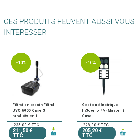
CES PRODUITS PEUVENT AUSSI VOUS
INTÉRESSER
-10%
-10%
Filtration bassin Filtral
Gestion électrique
UVC 6000 Oase 3
InScenio FM-Master 2
produits en 1
Oase
235,00 € TTC
228,00 € TTC
211,50 €
205,20 €
TTC
TTC