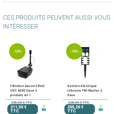
CES PRODUITS PEUVENT AUSSI VOUS
INTÉRESSER
-10%
-10%
Filtration bassin Filtral
Gestion électrique
UVC 6000 Oase 3
InScenio FM-Master 2
produits en 1
Oase
235,00 € TTC
228,00 € TTC
211,50 €
205,20 €
TTC
TTC