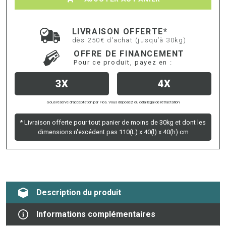
LIVRAISON OFFERTE*
dès 250€ d'achat (jusqu’à 30kg)
OFFRE DE FINANCEMENT
Pour ce produit, payez en :
3X
4X
Sous réserve d’acceptation par Floa. Vous disposez du délai légal de rétractation
* Livraison offerte pour tout panier de moins de 30kg et dont les
dimensions n'excédent pas 110(L) x 40(l) x 40(h) cm
Description du produit
Informations complémentaires