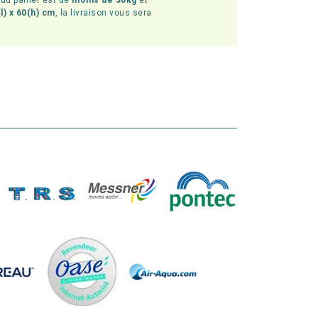
l du panier est de
moins de 30kg
et
l) x 60(h) cm
, la livraison vous sera