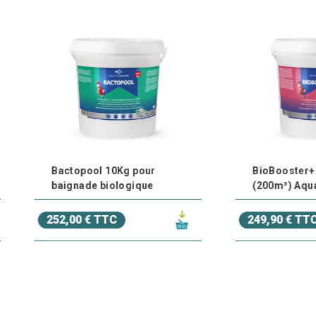
actopool 10Kg pour
BioBooster+ 200000
aignade biologique
(200m³) Aquatic Science
2,00 € TTC
249,90 € TTC