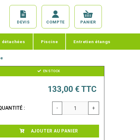
DEVIS
COMPTE
PANIER
s détachées
Piscine
Entretien étangs
ue
EN STOCK
133,00 €
TTC
QUANTITÉ :
-
+
AJOUTER AU PANIER