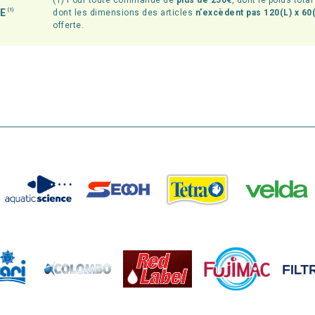
(1) Pour toute commande de
plus de 250€
, dont le poids tota
TE
(1)
dont les dimensions des articles
n'excèdent pas 120(L) x 60(
offerte.