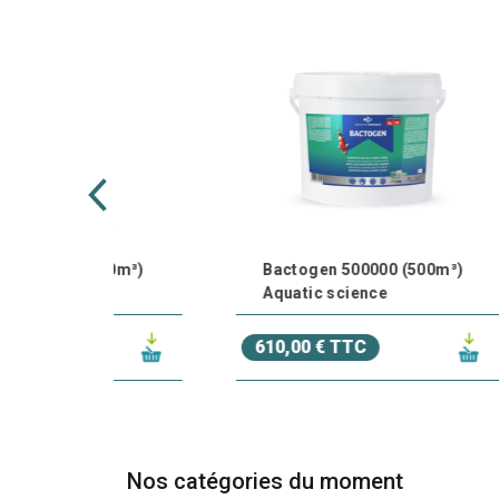
(20m³)
Bactogen 500000 (500m³)
B
Aquatic science
b
610,00 € TTC
25
Nos catégories du moment