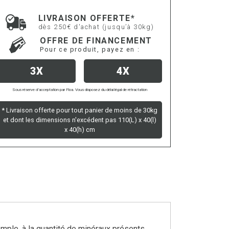
LIVRAISON OFFERTE*
dès 250€ d'achat (jusqu’à 30kg)
OFFRE DE FINANCEMENT
Pour ce produit, payez en :
3X
4X
Sous réserve d’acceptation par Floa. Vous disposez du délai légal de rétractation
* Livraison offerte pour tout panier de moins de 30kg
et dont les dimensions n'excédent pas 110(L) x 40(l)
x 40(h) cm
emple, à la quantité de minéraux présents