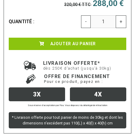
288,00 €
320,00 €
TTC
QUANTITÉ :
-
+
AJOUTER AU PANIER
LIVRAISON OFFERTE*
dès 250€ d'achat (jusqu’à 30kg)
OFFRE DE FINANCEMENT
Pour ce produit, payez en :
3X
4X
Sous réserve d’acceptation par Floa. Vous disposez du délai légal de rétractation
* Livraison offerte pour tout panier de moins de 30kg et dont les
dimensions n'excédent pas 110(L) x 40(l) x 40(h) cm