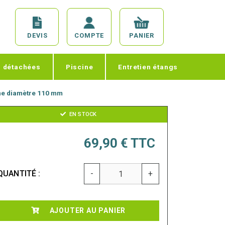
DEVIS
COMPTE
PANIER
s détachées
Piscine
Entretien étangs
ne diamètre 110 mm
EN STOCK
69,90 €
TTC
QUANTITÉ :
-
+
AJOUTER AU PANIER