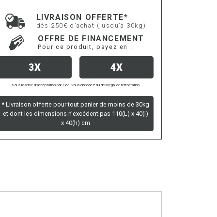
LIVRAISON OFFERTE*
dès 250€ d'achat (jusqu’à 30kg)
OFFRE DE FINANCEMENT
Pour ce produit, payez en :
3X
4X
Sous réserve d’acceptation par Floa. Vous disposez du délai légal de rétractation
* Livraison offerte pour tout panier de moins de 30kg
et dont les dimensions n'excédent pas 110(L) x 40(l)
x 40(h) cm