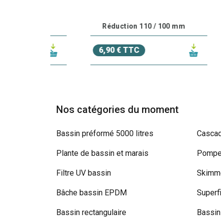
50 ml
Réduction 110 / 100 mm
C
6,90 € TTC
21
Nos catégories du moment
Bassin préformé 5000 litres
Cascad
Plante de bassin et marais
Pompe 
Filtre UV bassin
Skimme
Bâche bassin EPDM
Superf
Bassin rectangulaire
Bassin