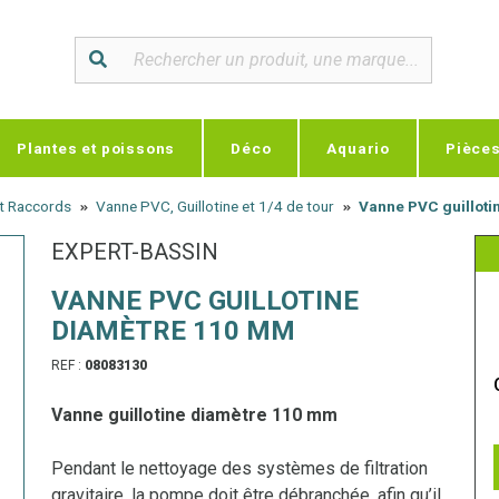
Plantes et poissons
Déco
Aquario
Pièce
et Raccords
Vanne PVC, Guillotine et 1/4 de tour
Vanne PVC guilloti
EXPERT-BASSIN
VANNE PVC GUILLOTINE
DIAMÈTRE 110 MM
REF :
08083130
Vanne guillotine diamètre 110 mm
Pendant le nettoyage des systèmes de filtration
gravitaire, la pompe doit être débranchée, afin qu’il