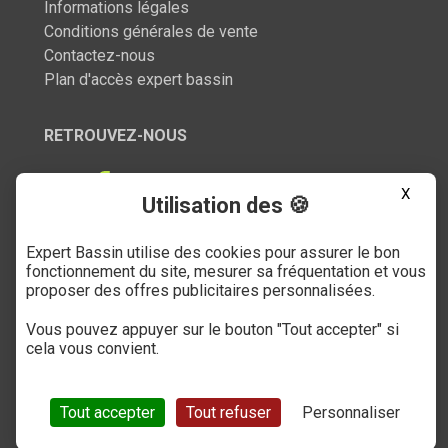
Informations légales
Conditions générales de vente
Contactez-nous
Plan d'accès expert bassin
RETROUVEZ-NOUS
X
Utilisation des 🍪
Expert Bassin utilise des cookies pour assurer le bon
SERVICE CLIENT
fonctionnement du site, mesurer sa fréquentation et vous
proposer des offres publicitaires personnalisées.
03 27 89 21 52
Vous pouvez appuyer sur le bouton "Tout accepter" si
Du mardi au samedi
cela vous convient.
de 9h à 12h et de 14h à 18h
(numéro non surtaxé)
Tout accepter
Tout refuser
Personnaliser