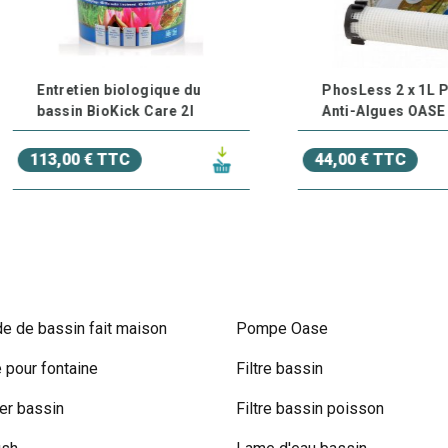
ntretien biologique du
PhosLess 2 x 1L Produit
assin BioKick Care 2l
Anti-Algues OASE
3,00 € TTC
44,00 € TTC
e de bassin fait maison
Pompe Oase
pour fontaine
Filtre bassin
r bassin
Filtre bassin poisson