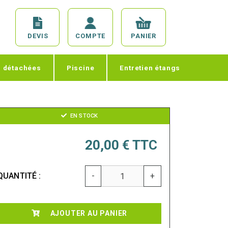
DEVIS
COMPTE
PANIER
s détachées
Piscine
Entretien étangs
EN STOCK
20,00 €
TTC
QUANTITÉ :
-
+
AJOUTER AU PANIER