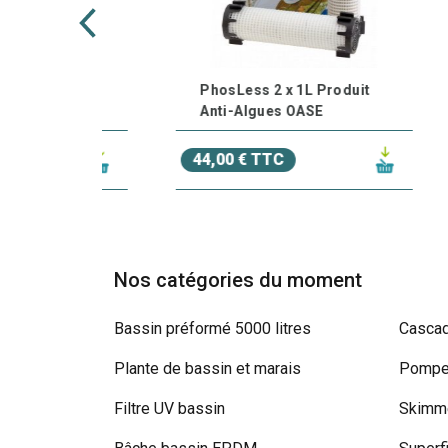
ue du
PhosLess 2 x 1L Produit
E
e 2l
Anti-Algues OASE
b
44,00 € TTC
11
Nos catégories du moment
Bassin préformé 5000 litres
Cascad
Plante de bassin et marais
Pompe 
Filtre UV bassin
Skimme