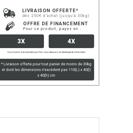
LIVRAISON OFFERTE*
dès 250€ d'achat (jusqu’à 30kg)
OFFRE DE FINANCEMENT
Pour ce produit, payez en :
3X
4X
Sous réserve d’acceptation par Floa. Vous disposez du délai légal de rétractation
* Livraison offerte pour tout panier de moins de 30kg
et dont les dimensions n'excédent pas 110(L) x 40(l)
x 40(h) cm