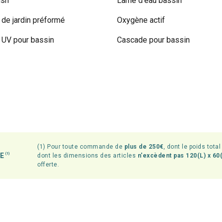
ish
Lame d'eau bassin
 de jardin préformé
Oxygène actif
UV pour bassin
Cascade pour bassin
(1) Pour toute commande de
plus de 250€
, dont le poids tota
TE
(1)
dont les dimensions des articles
n'excèdent pas 120(L) x 60(
offerte.