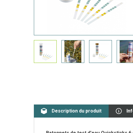
Description du produit
In
Batonnets de test d'eau Quicksticks 6 