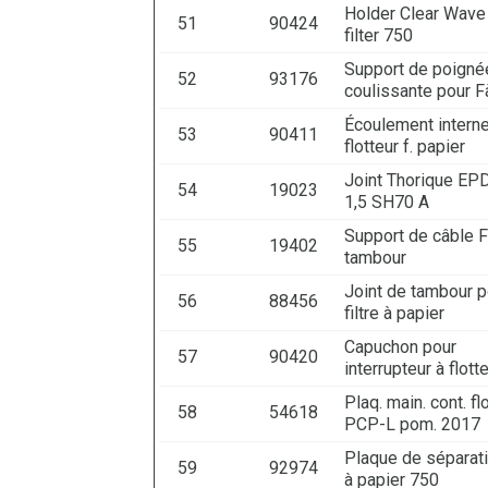
Holder Clear Wave
51
90424
filter 750
Support de poigné
52
93176
coulissante pour 
Écoulement interne
53
90411
flotteur f. papier
Joint Thorique EP
54
19023
1,5 SH70 A
Support de câble Fi
55
19402
tambour
Joint de tambour p
56
88456
filtre à papier
Capuchon pour
57
90420
interrupteur à flott
Plaq. main. cont. flo
58
54618
PCP-L pom. 2017
Plaque de séparatio
59
92974
à papier 750