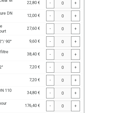
Clear M
22,80 €
-
+
ture DN
12,00 €
-
+
de
27,60 €
-
+
ourt
9,60 €
2"/ 90°
-
+
iltre
38,40 €
-
+
7,20 €
2"
-
+
7,20 €
-
+
 DN 110
34,80 €
-
+
pour
176,40 €
-
+