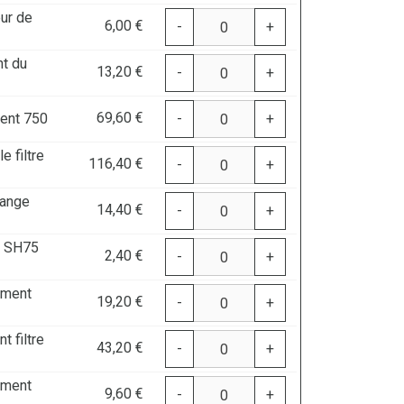
ur de
6,00 €
-
+
nt du
13,20 €
-
+
69,60 €
ent 750
-
+
e filtre
116,40 €
-
+
hange
14,40 €
-
+
3 SH75
2,40 €
-
+
ement
19,20 €
-
+
t filtre
43,20 €
-
+
ement
9,60 €
-
+