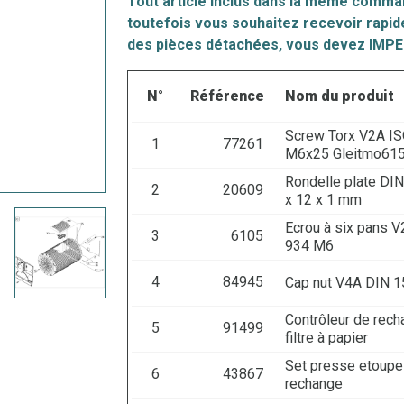
Tout article inclus dans la même command
toutefois vous souhaitez recevoir rapid
des
pi
èces
détachées, vous devez IMP
N°
Référence
Nom du produit
Screw Torx V2A I
1
77261
M6x25 Gleitmo61
Rondelle plate DI
2
20609
x 12 x 1 mm
Ecrou à six pans 
3
6105
934 M6
4
84945
Cap nut V4A DIN 
Contrôleur de rec
5
91499
filtre à papier
Set presse etoupe
6
43867
rechange