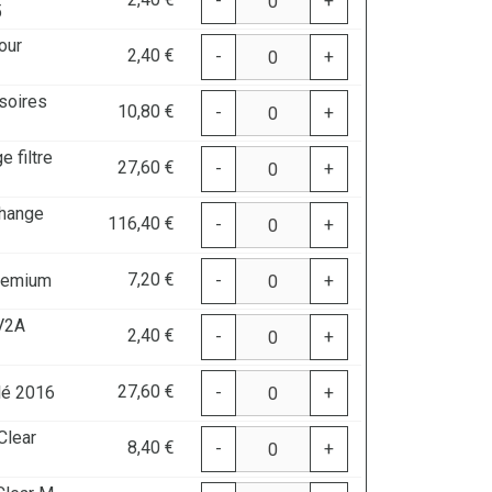
-
+
5
our
2,40 €
-
+
soires
10,80 €
-
+
 filtre
27,60 €
-
+
change
116,40 €
-
+
7,20 €
Premium
-
+
 V2A
2,40 €
-
+
27,60 €
ilé 2016
-
+
Clear
8,40 €
-
+