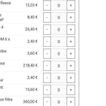
 fleece
13,20 €
-
+
e
8,40 €
-
+
FàP
 à
26,40 €
-
+
DM 6 x
2,40 €
-
+
ltre
3,60 €
-
+
our
218,40 €
-
+
2,40 €
-
+
eur
tt.
15,60 €
-
+
n filtre
360,00 €
-
+