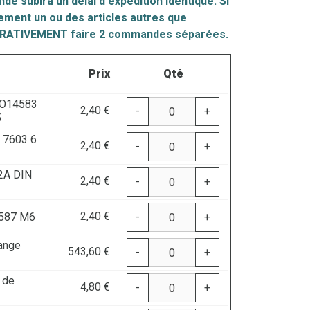
e subira un délai d'expédition identique. Si
ement un ou des articles autres que
ERATIVEMENT faire 2 commandes séparées.
Prix
Qté
SO14583
2,40 €
-
+
5
N 7603 6
2,40 €
-
+
V2A DIN
2,40 €
-
+
2,40 €
1587 M6
-
+
hange
543,60 €
-
+
 de
4,80 €
-
+