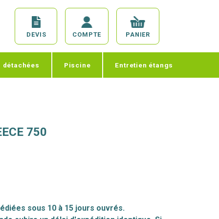
DEVIS
COMPTE
PANIER
s détachées
Piscine
Entretien étangs
ECE 750
édiées sous 10 à 15 jours ouvrés.