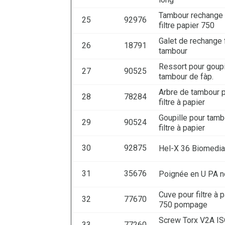
Tambour rechange 
25
92976
filtre papier 750
Galet de rechange f
26
18791
tambour
Ressort pour goupi
27
90525
tambour de fàp.
Arbre de tambour 
28
78284
filtre à papier
Goupille pour tamb
29
90524
filtre à papier
30
92875
Hel-X 36 Biomedia
31
35676
Poignée en U PA n
Cuve pour filtre à 
32
77670
750 pompage
Screw Torx V2A I
33
77260