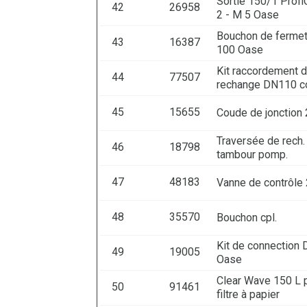
Sortie 150/1 Profi
42
26958
2 - M 5 Oase
Bouchon de ferme
43
16387
100 Oase
Kit raccordement 
44
77507
rechange DN110 c
45
15655
Coude de jonction 
Traversée de rech. f
46
18798
tambour pomp.
47
48183
Vanne de contrôle 
48
35570
Bouchon cpl.
Kit de connection
49
19005
Oase
Clear Wave 150 L 
50
91461
filtre à papier