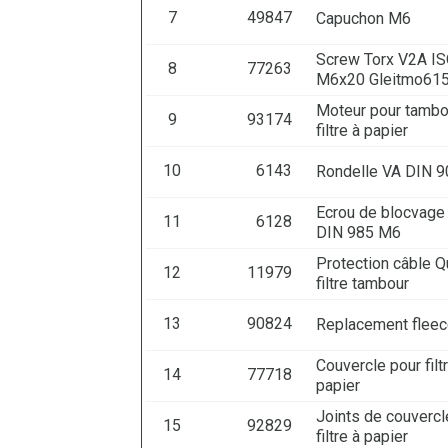
7
49847
Capuchon M6
Screw Torx V2A I
8
77263
M6x20 Gleitmo61
Moteur pour tambo
9
93174
filtre à papier
10
6143
Rondelle VA DIN 9
Ecrou de blocvage
11
6128
DIN 985 M6
Protection câble Q
12
11979
filtre tambour
13
90824
Replacement fleec
Couvercle pour filt
14
77718
papier
Joints de couvercl
15
92829
filtre à papier