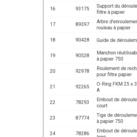
Support du déroule
16
93175
filtre à papier
Arbre d'enrouleme
17
89397
rouleau à papier
18
90428
Guide de déroulem
Manchon réutilisabl
19
90528
à papier 750
Roulement de rec
20
92978
pour filtre papier
O-Ring FKM 25 x 
21
92265
A
Embout de déroul
22
78293
court
Tige de déroulemen
23
87774
à papier 750
Embout de déroul
24
78286
long