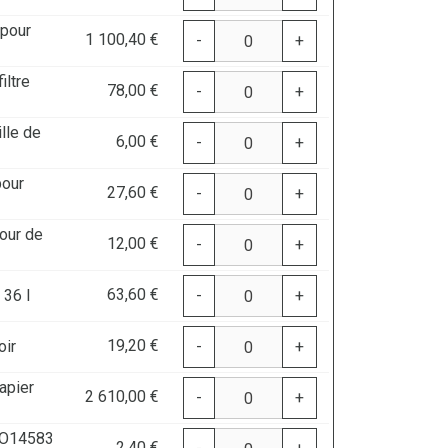
pour
1 100,40 €
-
+
iltre
78,00 €
-
+
lle de
6,00 €
-
+
pour
27,60 €
-
+
our de
12,00 €
-
+
63,60 €
 36 l
-
+
19,20 €
oir
-
+
papier
2 610,00 €
-
+
SO14583
2,40 €