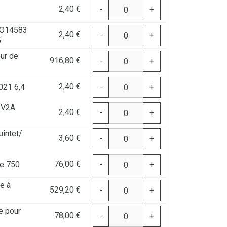
2,40 €
-
+
SO14583
2,40 €
-
+
5
ur de
916,80 €
-
+
2,40 €
021 6,4
-
+
 V2A
2,40 €
-
+
uintet/
3,60 €
-
+
76,00 €
e 750
-
+
re à
529,20 €
-
+
e pour
78,00 €
-
+