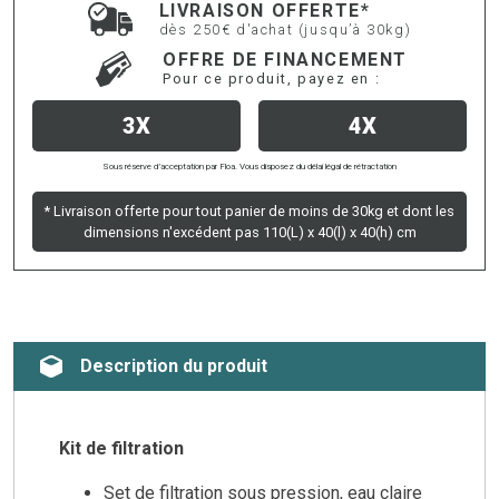
LIVRAISON OFFERTE*
dès 250€ d'achat (jusqu’à 30kg)
OFFRE DE FINANCEMENT
Pour ce produit, payez en :
3X
4X
Sous réserve d’acceptation par Floa. Vous disposez du délai légal de rétractation
* Livraison offerte pour tout panier de moins de 30kg et dont les
dimensions n'excédent pas 110(L) x 40(l) x 40(h) cm
Description du produit
Kit de filtration
Set de filtration sous pression, eau claire