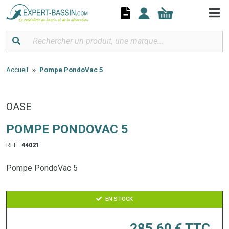
Panneau de gestion des cookies
Accueil
Pompe PondoVac 5
OASE
POMPE PONDOVAC 5
REF :
44021
Pompe PondoVac 5
EN STOCK
285,60 €
TTC