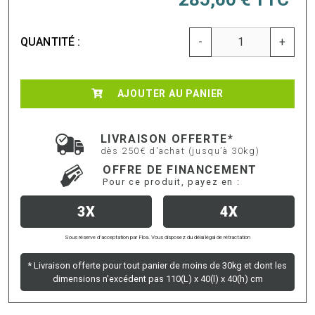
QUANTITÉ :
-
+
AJOUTER AU PANIER
LIVRAISON OFFERTE*
dès 250€ d'achat (jusqu’à 30kg)
OFFRE DE FINANCEMENT
Pour ce produit, payez en :
3X
4X
Sous réserve d’acceptation par Floa. Vous disposez du délai légal de rétractation
* Livraison offerte pour tout panier de moins de 30kg et dont les
dimensions n'excédent pas 110(L) x 40(l) x 40(h) cm