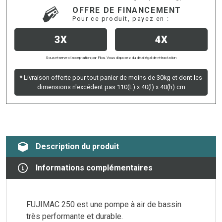
OFFRE DE FINANCEMENT
Pour ce produit, payez en :
3X
4X
Sous réserve d’acceptation par Floa. Vous disposez du délai légal de rétractation
* Livraison offerte pour tout panier de moins de 30kg et dont les
dimensions n'excédent pas 110(L) x 40(l) x 40(h) cm
Description du produit
Informations complémentaires
FUJIMAC 250 est une pompe à air de bassin
très performante et durable.