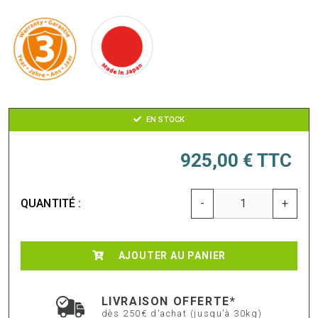
EN STOCK
925,00 €
TTC
QUANTITÉ :
-
+
AJOUTER AU PANIER
LIVRAISON OFFERTE*
dès 250€ d'achat (jusqu’à 30kg)