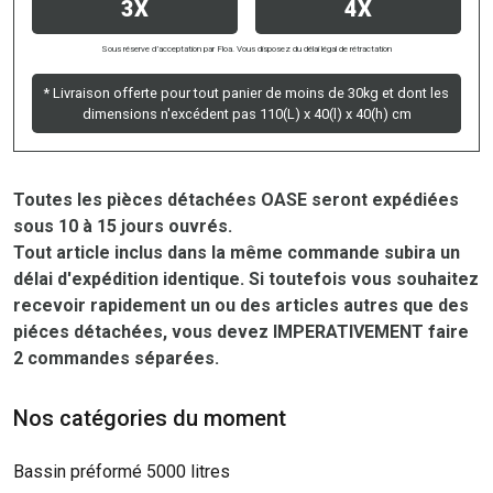
3X
4X
Sous réserve d’acceptation par Floa. Vous disposez du délai légal de rétractation
* Livraison offerte pour tout panier de moins de 30kg et dont les
dimensions n'excédent pas 110(L) x 40(l) x 40(h) cm
Toutes les pièces détachées OASE seront expédiées
sous 10 à 15 jours ouvrés.
Tout article inclus dans la même commande subira un
délai d'expédition identique. Si toutefois vous souhaitez
recevoir rapidement un ou des articles autres que des
piéces détachées, vous devez IMPERATIVEMENT faire
2 commandes séparées.
Nos catégories du moment
Bassin préformé 5000 litres