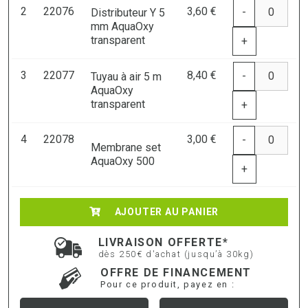
2
22076
3,60 €
-
Distributeur Y 5
mm AquaOxy
transparent
+
3
22077
8,40 €
-
Tuyau à air 5 m
AquaOxy
transparent
+
4
22078
3,00 €
-
Membrane set
AquaOxy 500
+
AJOUTER AU PANIER
LIVRAISON OFFERTE*
dès 250€ d'achat (jusqu’à 30kg)
OFFRE DE FINANCEMENT
Pour ce produit, payez en :