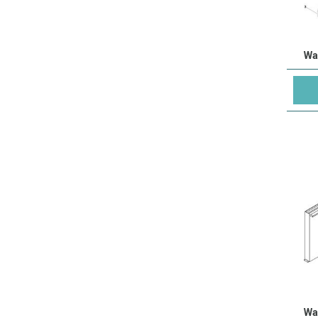
Wa
Wa