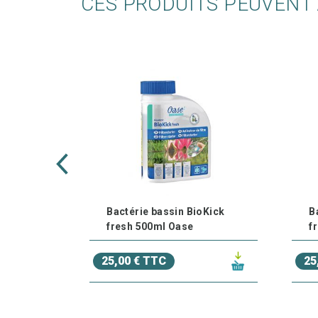
CES PRODUITS PEUVENT 
Bactérie bassin BioKick
B
fresh 500ml Oase
f
25,00 € TTC
25