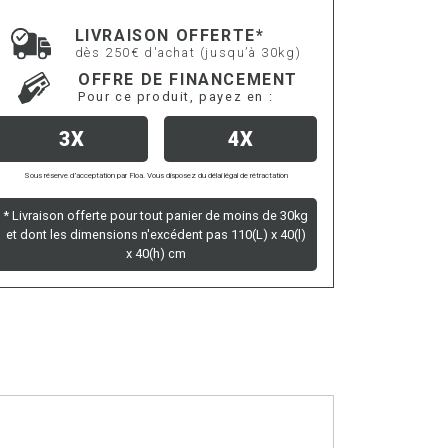
LIVRAISON OFFERTE*
dès 250€ d'achat (jusqu’à 30kg)
OFFRE DE FINANCEMENT
Pour ce produit, payez en :
3X
4X
Sous réserve d’acceptation par Floa. Vous disposez du délai légal de rétractation
* Livraison offerte pour tout panier de moins de 30kg
et dont les dimensions n'excédent pas 110(L) x 40(l)
x 40(h) cm