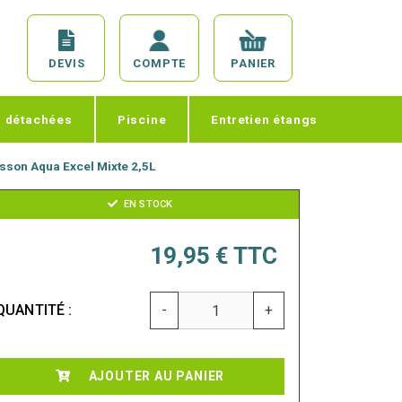
DEVIS
COMPTE
PANIER
s détachées
Piscine
Entretien étangs
isson Aqua Excel Mixte 2,5L
EN STOCK
19,95 €
TTC
QUANTITÉ :
-
+
AJOUTER AU PANIER