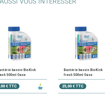
AUSSI VOUS INTÉRESSER
actérie bassin BioKick
Bactérie bassin BioKick
resh 500ml Oase
fresh 500ml Oase
,00 € TTC
25,00 € TTC