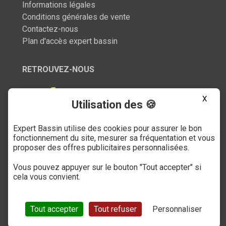
Informations légales
Conditions générales de vente
Contactez-nous
Plan d'accès expert bassin
RETROUVEZ-NOUS
X
Utilisation des 🍪
Expert Bassin utilise des cookies pour assurer le bon
SERVICE CLIENT
fonctionnement du site, mesurer sa fréquentation et vous
proposer des offres publicitaires personnalisées.
03 27 89 21 52
Vous pouvez appuyer sur le bouton "Tout accepter" si
Du mardi au samedi
cela vous convient.
de 9h à 12h et de 14h à 18h
(numéro non surtaxé)
Tout accepter
Tout refuser
Personnaliser