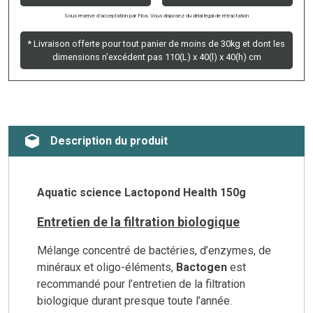
Sous réserve d’acceptation par Floa. Vous disposez du délai légal de rétractation
* Livraison offerte pour tout panier de moins de 30kg et dont les
dimensions n'excédent pas 110(L) x 40(l) x 40(h) cm
Description du produit
Aquatic science Lactopond Health 150g
Entretien de la filtration biologique
Mélange concentré de bactéries, d’enzymes, de
minéraux et oligo-éléments,
Bactogen
est
recommandé pour l’entretien de la filtration
biologique durant presque toute l’année.