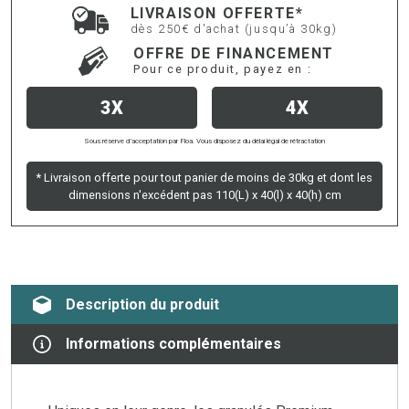
LIVRAISON OFFERTE*
dès 250€ d'achat (jusqu’à 30kg)
OFFRE DE FINANCEMENT
Pour ce produit, payez en :
3X
4X
Sous réserve d’acceptation par Floa. Vous disposez du délai légal de rétractation
* Livraison offerte pour tout panier de moins de 30kg et dont les
dimensions n'excédent pas 110(L) x 40(l) x 40(h) cm
Description du produit
Informations complémentaires