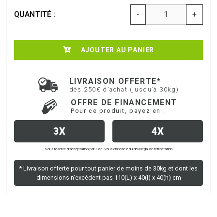
QUANTITÉ :
-
+
AJOUTER AU PANIER
LIVRAISON OFFERTE*
dès 250€ d'achat (jusqu’à 30kg)
OFFRE DE FINANCEMENT
Pour ce produit, payez en :
3X
4X
Sous réserve d’acceptation par Floa. Vous disposez du délai légal de rétractation
* Livraison offerte pour tout panier de moins de 30kg et dont les
dimensions n'excédent pas 110(L) x 40(l) x 40(h) cm