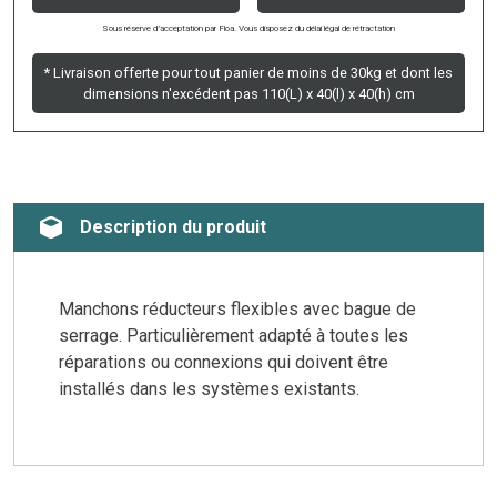
Sous réserve d’acceptation par Floa. Vous disposez du délai légal de rétractation
* Livraison offerte pour tout panier de moins de 30kg et dont les
dimensions n'excédent pas 110(L) x 40(l) x 40(h) cm
Description du produit
Manchons réducteurs flexibles avec bague de
serrage. Particulièrement adapté à toutes les
réparations ou connexions qui doivent être
installés dans les systèmes existants.