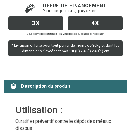
OFFRE DE FINANCEMENT
Pour ce produit, payez en :
3X
4X
Sous réserve d’acceptation par Floa. Vous disposez du délai légal de rétractation
* Livraison offerte pour tout panier de moins de 30kg et dont les
dimensions n'excédent pas 110(L) x 40(l) x 40(h) cm
Description du produit
Utilisation :
Curatif et préventif contre le dépôt des métaux
dissous :