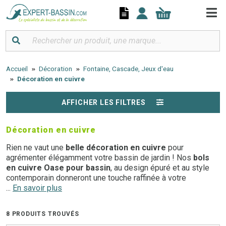
Panneau de gestion des cookies
Accueil
Décoration
Fontaine, Cascade, Jeux d'eau
Décoration en cuivre
AFFICHER LES FILTRES
Décoration en cuivre
Rien ne vaut une
belle décoration en cuivre
pour
agrémenter élégamment votre bassin de jardin ! Nos
bols
en cuivre Oase pour bassin
, au design épuré et au style
contemporain donneront une touche raffinée à votre
extérieur. Ils embelliront votre bassin aquatique à coup sûr !
...
En savoir plus
Toutes nos décorations bassin vous permettront de créer
une ambiance zen et relaxante dans votre propre jardin.
8 PRODUITS TROUVÉS