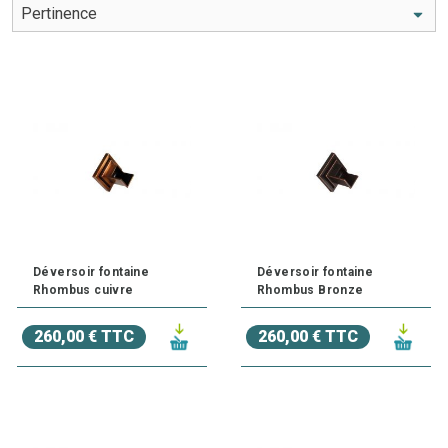
Les Bols en cuivre pour de bassin n'ont pas seulement que
des atouts esthétiques, ils vont permettre de brasser l'eau
de manière continue. L'eau restera donc limpide plus
longtemps.
Découvrez ici toute notre sélection de
décoration en
cuivre pour bassin
, toujours disponibles au meilleur prix !
Pour mettre en place votre déco, n'hésitez pas à consulter
notre
tutoriel
.
Besoin d'un conseil ? N'hésitez pas à
contacter l'un de
nos experts au 03.27.89.21.52
Déversoir fontaine
Déversoir fontaine
Rhombus cuivre
Rhombus Bronze
260,00 € TTC
260,00 € TTC