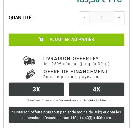
QUANTITÉ :
-
+
AJOUTER AU PANIER
LIVRAISON OFFERTE*
dès 250€ d'achat (jusqu’à 30kg)
OFFRE DE FINANCEMENT
Pour ce produit, payez en :
3X
4X
Sous réserve d’acceptation par Floa. Vous disposez du délai légal de rétractation
* Livraison offerte pour tout panier de moins de 30kg et dont les
dimensions n'excédent pas 110(L) x 40(l) x 40(h) cm