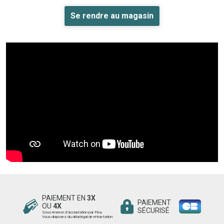
Se rendre au magasin
PAIEMENT EN
3X
PAIEMENT
OU
4X
SÉCURISÉ
Sous réserve d’acceptation par Floa.
Vous disposez du délai légal de rétractation