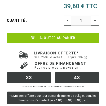
39,60 €
TTC
QUANTITÉ :
-
+
AJOUTER AU PANIER
LIVRAISON OFFERTE*
dès 250€ d'achat (jusqu’à 30kg)
OFFRE DE FINANCEMENT
Pour ce produit, payez en :
3X
4X
Sous réserve d’acceptation par Floa. Vous disposez du délai légal de rétractation
* Livraison offerte pour tout panier de moins de 30kg et dont les
dimensions n'excédent pas 110(L) x 40(l) x 40(h) cm