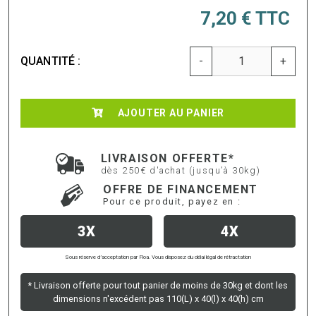
7,20 €
TTC
QUANTITÉ :
-
+
AJOUTER AU PANIER
LIVRAISON OFFERTE*
dès 250€ d'achat (jusqu’à 30kg)
OFFRE DE FINANCEMENT
Pour ce produit, payez en :
3X
4X
Sous réserve d’acceptation par Floa. Vous disposez du délai légal de rétractation
* Livraison offerte pour tout panier de moins de 30kg et dont les
dimensions n'excédent pas 110(L) x 40(l) x 40(h) cm