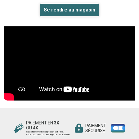
Se rendre au magasin
PAIEMENT EN
3X
PAIEMENT
OU
4X
SÉCURISÉ
Sous réserve d’acceptation par Floa.
Vous disposez du délai légal de rétractation