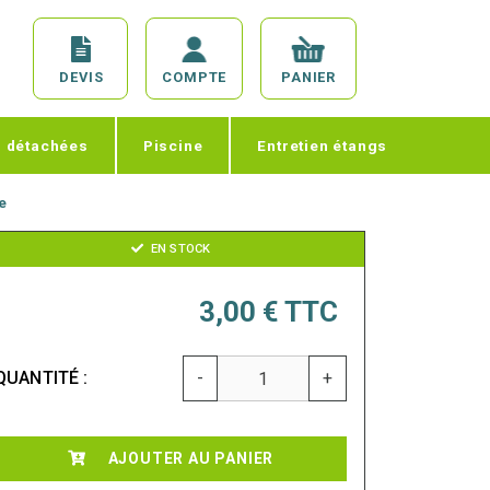
DEVIS
COMPTE
PANIER
s détachées
Piscine
Entretien étangs
e
EN STOCK
3,00 €
TTC
QUANTITÉ :
-
+
AJOUTER AU PANIER