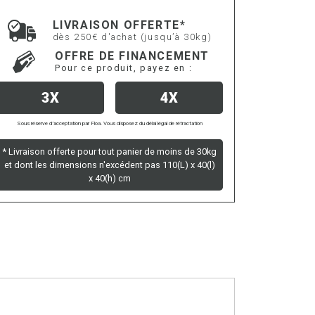
LIVRAISON OFFERTE*
dès 250€ d'achat (jusqu’à 30kg)
OFFRE DE FINANCEMENT
Pour ce produit, payez en :
3X
4X
Sous réserve d’acceptation par Floa. Vous disposez du délai légal de rétractation
* Livraison offerte pour tout panier de moins de 30kg
et dont les dimensions n'excédent pas 110(L) x 40(l)
x 40(h) cm