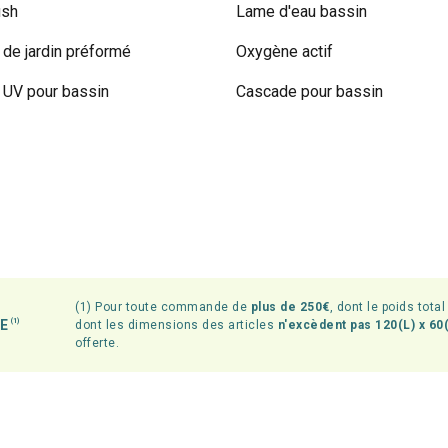
ish
Lame d'eau bassin
 de jardin préformé
Oxygène actif
UV pour bassin
Cascade pour bassin
(1) Pour toute commande de
plus de 250€
, dont le poids tota
TE
(1)
dont les dimensions des articles
n'excèdent pas 120(L) x 60(
offerte.