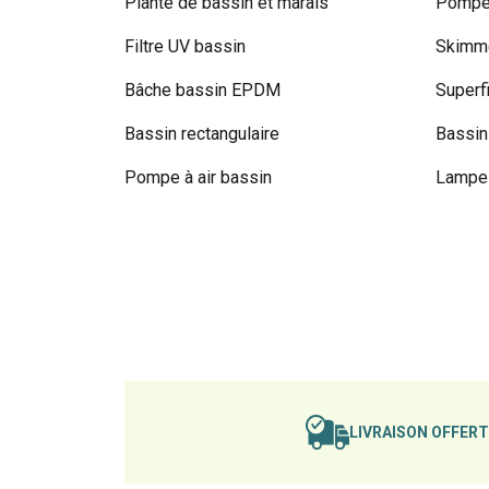
Plante de bassin et marais
Pompe 
Filtre UV bassin
Skimme
Bâche bassin EPDM
Superf
Bassin rectangulaire
Bassin
Pompe à air bassin
Lampe 
LIVRAISON OFFER