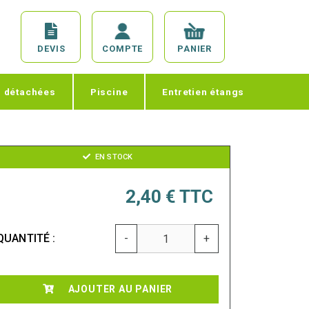
DEVIS
COMPTE
PANIER
s détachées
Piscine
Entretien étangs
EN STOCK
2,40 €
TTC
QUANTITÉ :
-
+
AJOUTER AU PANIER