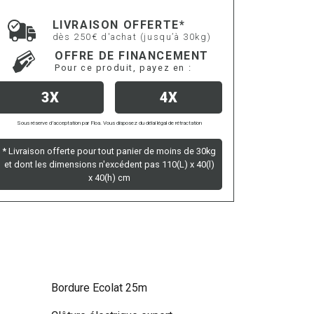
LIVRAISON OFFERTE*
dès 250€ d'achat (jusqu’à 30kg)
OFFRE DE FINANCEMENT
Pour ce produit, payez en :
3X
4X
Sous réserve d’acceptation par Floa. Vous disposez du délai légal de rétractation
* Livraison offerte pour tout panier de moins de 30kg
et dont les dimensions n'excédent pas 110(L) x 40(l)
x 40(h) cm
Bordure Ecolat 25m