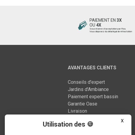
PAIEMENT EN
3X
OU
4X
Sous réserve d’acceptation par Floa.
Vous disposez du délai légal de rétractation
AVANTAGES CLIENTS
Conseils d'expert
Jardins d'Ambiance
Paiement expert bassin
Garantie Oase
Livraison
Nos engagements
X
Utilisation des 🍪
Nos Réalisations