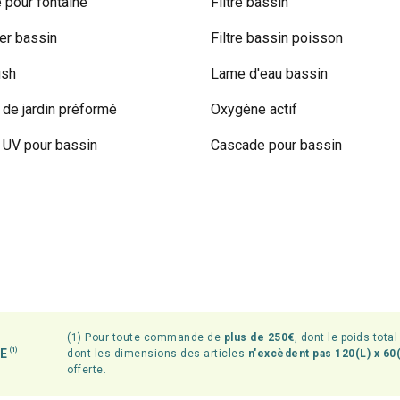
pour fontaine
Filtre bassin
r bassin
Filtre bassin poisson
ish
Lame d'eau bassin
 de jardin préformé
Oxygène actif
UV pour bassin
Cascade pour bassin
(1) Pour toute commande de
plus de 250€
, dont le poids tota
TE
(1)
dont les dimensions des articles
n'excèdent pas 120(L) x 60(
offerte.