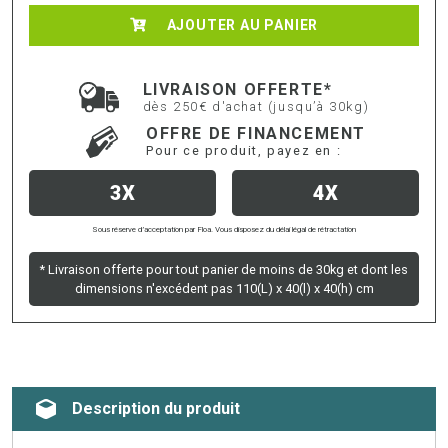
AJOUTER AU PANIER
LIVRAISON OFFERTE*
dès 250€ d'achat (jusqu’à 30kg)
OFFRE DE FINANCEMENT
Pour ce produit, payez en :
3X
4X
Sous réserve d’acceptation par Floa. Vous disposez du délai légal de rétractation
* Livraison offerte pour tout panier de moins de 30kg et dont les
dimensions n'excédent pas 110(L) x 40(l) x 40(h) cm
Description du produit