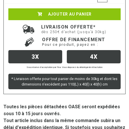
AJOUTER AU PANIER
LIVRAISON OFFERTE*
dès 250€ d'achat (jusqu’à 30kg)
OFFRE DE FINANCEMENT
Pour ce produit, payez en :
3X
4X
Sous réserve d’acceptation par Floa. Vous disposez du délai légal de rétractation
* Livraison offerte pour tout panier de moins de 30kg et dont les
dimensions n'excédent pas 110(L) x 40(l) x 40(h) cm
Toutes les pièces détachées OASE seront expédiées
sous 10 à 15 jours ouvrés.
Tout article inclus dans la même commande subira un
délai d'expédition identique. Si toutefois vous souhaitez