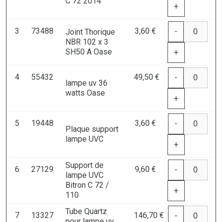
C 72 2014
+
3
73488
3,60 €
-
Joint Thorique
NBR 102 x 3
SH50 A Oase
+
4
55432
49,50 €
-
lampe uv 36
watts Oase
+
5
19448
3,60 €
-
Plaque support
lampe UVC
+
Support de
6
27129
9,60 €
-
lampe UVC
Bitron C 72 /
+
110
Tube Quartz
7
13327
146,70 €
-
pour lampe uv