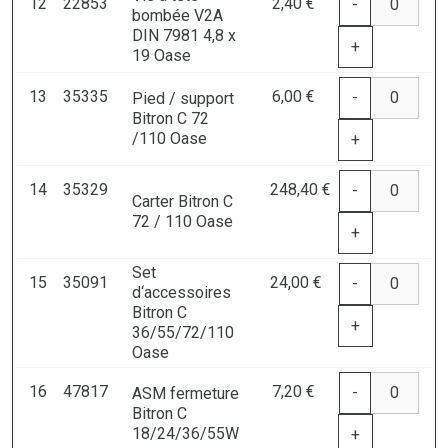
12
22853
2,40 €
-
bombée V2A
DIN 7981 4,8 x
+
19 Oase
13
35335
6,00 €
-
Pied / support
Bitron C 72
/110 Oase
+
14
35329
248,40 €
-
Carter Bitron C
72 / 110 Oase
+
Set
15
35091
24,00 €
-
d‘accessoires
Bitron C
+
36/55/72/110
Oase
16
47817
7,20 €
-
ASM fermeture
Bitron C
18/24/36/55W
+