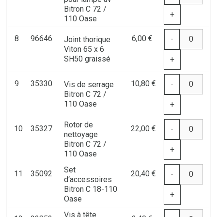
Bitron C 72 /
+
110 Oase
8
96646
6,00 €
-
Joint thorique
Viton 65 x 6
SH50 graissé
+
9
35330
10,80 €
-
Vis de serrage
Bitron C 72 /
110 Oase
+
Rotor de
10
35327
22,00 €
-
nettoyage
Bitron C 72 /
+
110 Oase
Set
11
35092
20,40 €
-
d‘accessoires
Bitron C 18-110
+
Oase
Vis à tête