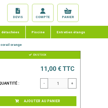
DEVIS
COMPTE
PANIER
s détachées
Piscine
Entretien étangs
t corail orange
EN STOCK
11,00 €
TTC
QUANTITÉ :
-
+
AJOUTER AU PANIER