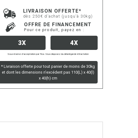
LIVRAISON OFFERTE*
dès 250€ d'achat (jusqu’à 30kg)
OFFRE DE FINANCEMENT
Pour ce produit, payez en :
3X
4X
Sous réserve d’acceptation par Floa. Vous disposez du délai légal de rétractation
* Livraison offerte pour tout panier de moins de 30kg
et dont les dimensions n'excédent pas 110(L) x 40(l)
x 40(h) cm