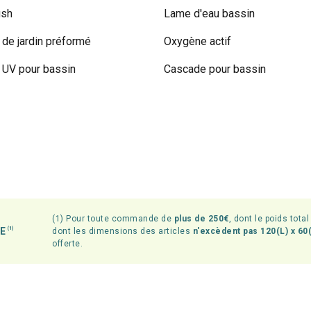
ish
Lame d'eau bassin
 de jardin préformé
Oxygène actif
UV pour bassin
Cascade pour bassin
(1) Pour toute commande de
plus de 250€
, dont le poids tota
TE
(1)
dont les dimensions des articles
n'excèdent pas 120(L) x 60(
offerte.