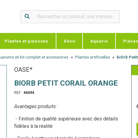
Plantes et poissons
Déco
Aquario
Pièce
ariums en kit complet et accessoires
Plantes artificielles
biOrb Peti
OASE*
BIORB PETIT CORAIL ORANGE
REF :
46094
Avantages produits :
- Finition de qualité supérieure avec des détails
fidèles à la réalité