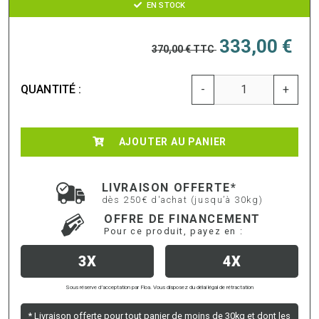
EN STOCK
333,00 €
370,00 €
TTC
QUANTITÉ :
-
+
AJOUTER AU PANIER
LIVRAISON OFFERTE*
dès 250€ d'achat (jusqu’à 30kg)
OFFRE DE FINANCEMENT
Pour ce produit, payez en :
3X
4X
Sous réserve d’acceptation par Floa. Vous disposez du délai légal de rétractation
* Livraison offerte pour tout panier de moins de 30kg et dont les