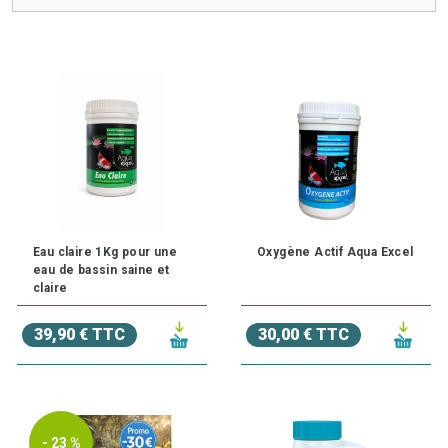
Découvrez toute notre sélection de
Traitements
de qualité
pour que l'eau de votre bassin de jardin reste pure et claire à
moindre coût !
Besoin d'un conseil ? N'hésitez pas à
contacter l'un de
nos experts au 03.27.89.21.52
Eau claire 1Kg pour une
Oxygène Actif Aqua Excel
eau de bassin saine et
claire
39,90 € TTC
30,00 € TTC
- 23 %