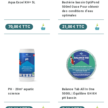
Aqua Excel KH+ 5L
Bactérie bassin OptiPond
500ml Oase Pour obtenir
des conditions d'eau
optimales
70,00 € TTC
21,00 € TTC
PH - 20m³ aquatic
Balance Tab All In One
science
5000L | Équilibre GH KH
pH bassin