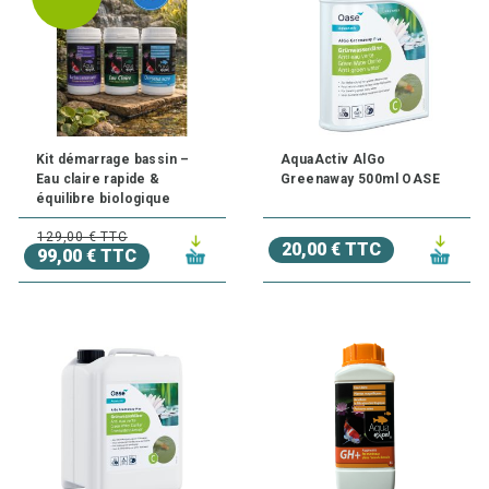
Kit démarrage bassin –
AquaActiv AlGo
Eau claire rapide &
Greenaway 500ml OASE
équilibre biologique
129,00 € TTC
20,00 € TTC
99,00 € TTC