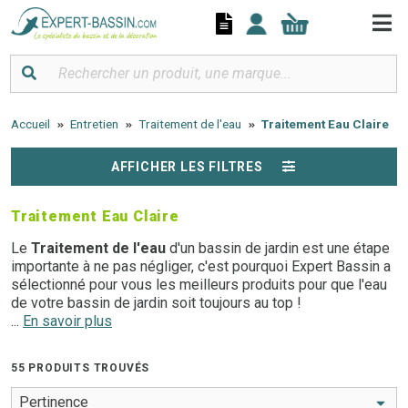
Panneau de gestion des cookies
Accueil
Entretien
Traitement de l'eau
Traitement Eau Claire
AFFICHER LES FILTRES
Traitement Eau Claire
Le
Traitement de l'eau
d'un bassin de jardin est une étape
importante à ne pas négliger, c'est pourquoi Expert Bassin a
sélectionné pour vous les meilleurs produits pour que l'eau
de votre bassin de jardin soit toujours au top !
...
En savoir plus
Tous nos produits de
Traitement de l'eau
pour bassin
aquatique sont parfaits pour équilibrer, oxygéner et clarifier
55 PRODUITS TROUVÉS
l'eau de votre bassin d'extérieur. Ils permettent d'empêcher
efficacement l'eau du bassin de devenir verte ou terne.