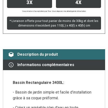
3X
4X
Sous réserve d’acceptation par Floa. Vous disposez du délai légal de rétractation
* Livraison offerte pour tout panier de moins de 30kg et dont les
dimensions n'excédent pas 110(L) x 40(l) x 40(h) cm
Description du produit
Informations complémentaires
Bassin Rectangulaire 3400L:
- Bassin de jardin simple et facile d'installation
grâce à sa coque préformé.
- Créez un agréable plan d'eau en toute