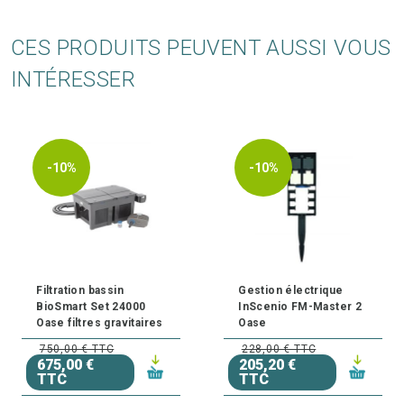
CES PRODUITS PEUVENT AUSSI VOUS
INTÉRESSER
-10%
-10%
Filtration bassin
Gestion électrique
BioSmart Set 24000
InScenio FM-Master 2
Oase filtres gravitaires
Oase
750,00 € TTC
228,00 € TTC
675,00 €
205,20 €
TTC
TTC