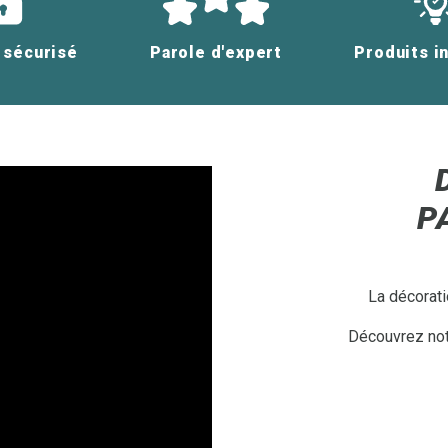
 sécurisé
Parole d'expert
Produits i
P
La décorati
Découvrez notr