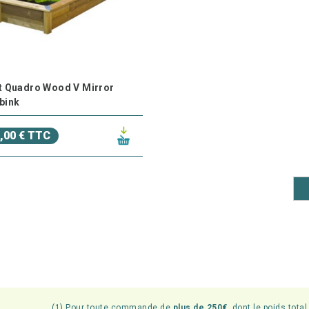
t Quadro Wood V Mirror
bink
,00 € TTC
(1) Pour toute commande de
plus de 250€
, dont le poids tota