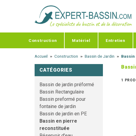
Panneau de gestion des cookies
Construction
Matériel
Entretien
Accueil
Construction
Bassin de Jardin
Bassin 
Bassi
CATÉGORIES
1 PROD
Bassin de jardin préformé
Bassin Rectangulaire
Bassin preformé pour
fontaine de jardin
Bassin de jardin en PE
Bassin en pierre
reconstituée
Réservoir d'eau