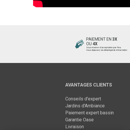
PAIEMENT EN
3X
OU
4X
Sous réserve d’acceptation par Floa.
Vous disposez du délai légal de rétractation
AVANTAGES CLIENTS
Conseils d'expert
Jardins d'Ambiance
Paiement expert bassin
Garantie Oase
Livraison