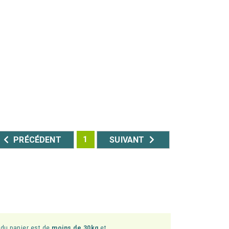
1
PRÉCÉDENT
SUIVANT
l du panier est de
moins de 30kg
et