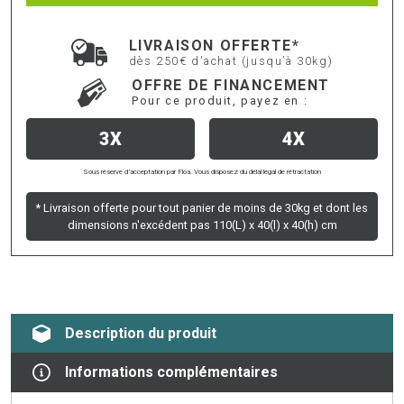
LIVRAISON OFFERTE*
dès 250€ d'achat (jusqu’à 30kg)
OFFRE DE FINANCEMENT
Pour ce produit, payez en :
3X
4X
Sous réserve d’acceptation par Floa. Vous disposez du délai légal de rétractation
* Livraison offerte pour tout panier de moins de 30kg et dont les
dimensions n'excédent pas 110(L) x 40(l) x 40(h) cm
Description du produit
Informations complémentaires