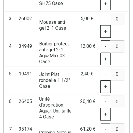
SH75 Oase
+
3
26002
5,00 €
-
Mousse anti-
gel 2-1 Oase
+
Boîtier protect
4
34949
12,00 €
-
anti-gel 2-1
AquaMax 03
+
Oase
5
19491
2,40 €
-
Joint Plat
rondelle 1 1/2"
Oase
+
Unité
6
26405
20,40 €
-
d'aspiration
Aquar. Uni. taille
+
4 Oase
7
35174
61,20 €
-
Crépine Netpun