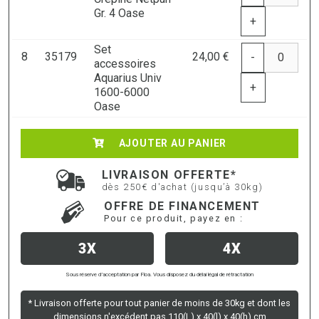
Gr. 4 Oase
+
Set
8
35179
24,00 €
-
accessoires
Aquarius Univ
+
1600-6000
Oase
AJOUTER AU PANIER
LIVRAISON OFFERTE*
dès 250€ d'achat (jusqu’à 30kg)
OFFRE DE FINANCEMENT
Pour ce produit, payez en :
3X
4X
Sous réserve d’acceptation par Floa. Vous disposez du délai légal de rétractation
* Livraison offerte pour tout panier de moins de 30kg et dont les
dimensions n'excédent pas 110(L) x 40(l) x 40(h) cm