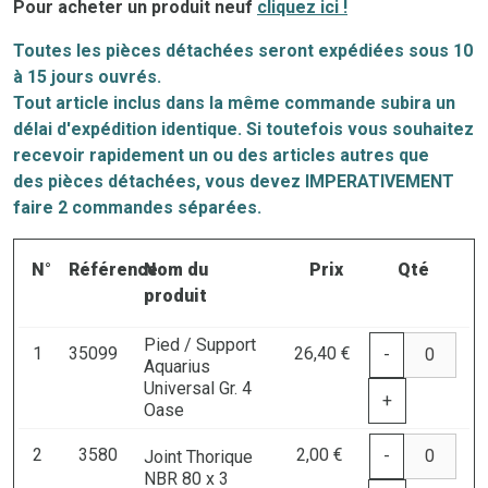
Pour acheter un produit neuf
cliquez ici !
Toutes les pièces détachées seront expédiées sous 10
à 15 jours ouvrés.
Tout article inclus dans la même commande subira un
délai d'expédition identique. Si toutefois vous souhaitez
recevoir rapidement un ou des articles autres que
des
pi
èces
détachées, vous devez IMPERATIVEMENT
faire 2 commandes séparées.
N°
Référence
Nom du
Prix
Qté
produit
Pied / Support
1
35099
26,40 €
-
Aquarius
Universal Gr. 4
+
Oase
2
3580
2,00 €
-
Joint Thorique
NBR 80 x 3