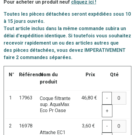
Pour acheter un produit neuf
cliquez ici !
Toutes les pièces détachées seront expédiées sous 10
à 15 jours ouvrés.
Tout article inclus dans la même commande subira un
délai d'expédition identique. Si toutefois vous souhaitez
recevoir rapidement un ou des articles autres que
des
pi
èces
détachées, vous devez IMPERATIVEMENT
faire 2 commandes séparées.
N°
Référence
Nom du
Prix
Qté
produit
1
17963
46,80 €
-
Coque filtrante
sup. AquaMax
Eco Pr Oase
+
2
16978
3,60 €
-
Attache EC1