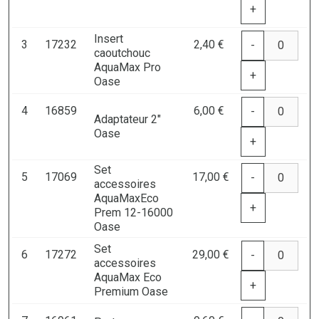
+
Insert
3
17232
2,40 €
-
caoutchouc
AquaMax Pro
+
Oase
4
16859
6,00 €
-
Adaptateur 2"
Oase
+
Set
5
17069
17,00 €
-
accessoires
AquaMaxEco
+
Prem 12-16000
Oase
Set
6
17272
29,00 €
-
accessoires
AquaMax Eco
+
Premium Oase