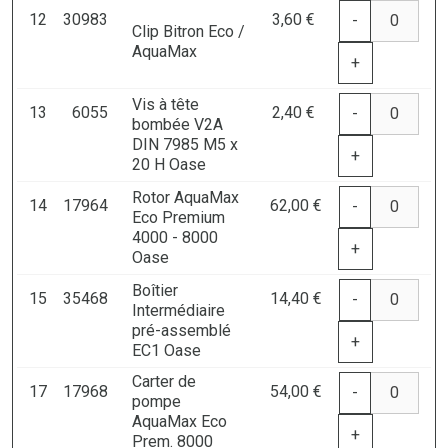
12
30983
3,60 €
-
Clip Bitron Eco /
AquaMax
+
Vis à tête
13
6055
2,40 €
-
bombée V2A
DIN 7985 M5 x
+
20 H Oase
Rotor AquaMax
14
17964
62,00 €
-
Eco Premium
4000 - 8000
+
Oase
Boîtier
15
35468
14,40 €
-
Intermédiaire
pré-assemblé
+
EC1 Oase
Carter de
17
17968
54,00 €
-
pompe
AquaMax Eco
+
Prem. 8000