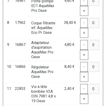
7
16961
9,60 €
-
Porte-pompe
EC1 AquaMax
Pro Oase
+
8
17962
38,40 €
-
Coque filtrante
inf. AquaMax
Eco Pr Oase
+
Adaptateur
9
16867
4,80 €
-
d'aspirtation
AquaMax Pro
+
Oase
10
16866
8,40 €
-
Régulateur
AquaMax Pro
Oase
+
Vis à tête
11
22853
2,40 €
-
bombée V2A
DIN 7981 4,8 x
+
19 Oase