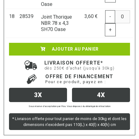
Oase
18
28539
3,60 €
-
Joint Thorique
NBR 78 x 4,3
SH70 Oase
+
AJOUTER AU PANIER
LIVRAISON OFFERTE*
dès 250€ d'achat (jusqu’à 30kg)
OFFRE DE FINANCEMENT
Pour ce produit, payez en :
3X
4X
Sous réserve d’acceptation par Floa. Vous disposez du délai légal de rétractation
* Livraison offerte pour tout panier de moins de 30kg et dont les
dimensions n'excédent pas 110(L) x 40(l) x 40(h) cm