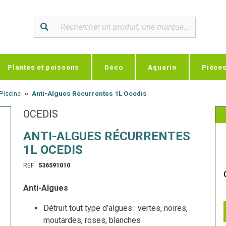
Plantes et poissons
Déco
Aquario
Pièce
 Piscine
Anti-Algues Récurrentes 1L Ocedis
OCEDIS
ANTI-ALGUES RÉCURRENTES
1L OCEDIS
REF :
536591010
Anti-Algues
Détruit tout type d’algues : vertes, noires,
moutardes, roses, blanches