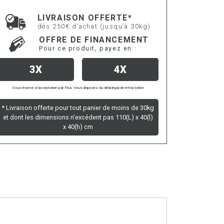
LIVRAISON OFFERTE*
dès 250€ d'achat (jusqu’à 30kg)
OFFRE DE FINANCEMENT
Pour ce produit, payez en :
3X
4X
Sous réserve d’acceptation par Floa. Vous disposez du délai légal de rétractation
* Livraison offerte pour tout panier de moins de 30kg
et dont les dimensions n'excédent pas 110(L) x 40(l)
x 40(h) cm