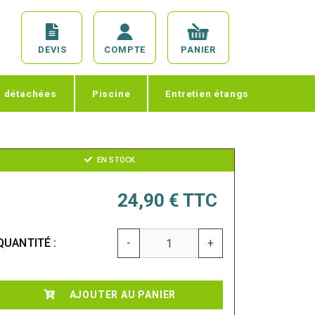
DEVIS
COMPTE
PANIER
s détachées
Piscine
Entretien étangs
EN STOCK
24,90 €
TTC
QUANTITÉ :
-
+
AJOUTER AU PANIER