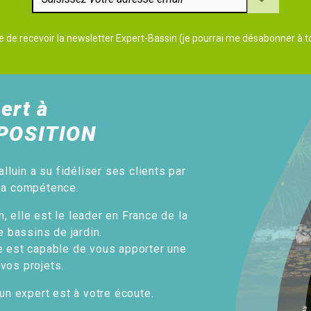
e de recevoir la newsletter Expert-Bassin (je pourrai me désabonner à
ert à
POSITION
alluin a su fidéliser ses clients par
sa compétence.
, elle est le leader en France de la
e bassins de jardin.
e est capable de vous apporter une
 vos projets.
un expert est à votre écoute.