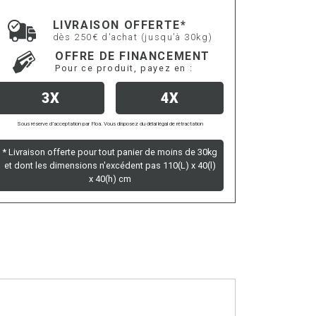
LIVRAISON OFFERTE*
dès 250€ d'achat (jusqu’à 30kg)
OFFRE DE FINANCEMENT
Pour ce produit, payez en :
3X
4X
Sous réserve d’acceptation par Floa. Vous disposez du délai légal de rétractation
* Livraison offerte pour tout panier de moins de 30kg
et dont les dimensions n'excédent pas 110(L) x 40(l)
x 40(h) cm