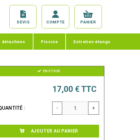
DEVIS
COMPTE
PANIER
s détachées
Piscine
Entretien étangs
EN STOCK
17,00 €
TTC
QUANTITÉ :
-
+
AJOUTER AU PANIER