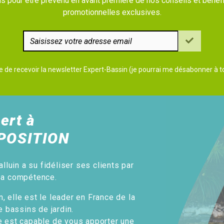
 pour être prévenu en avant première de nos conseils et bénéfi
promotionnelles exclusives.
e de recevoir la newsletter Expert-Bassin (je pourrai me désabonner à
ert à
POSITION
alluin a su fidéliser ses clients par
sa compétence.
, elle est le leader en France de la
e bassins de jardin.
e est capable de vous apporter une