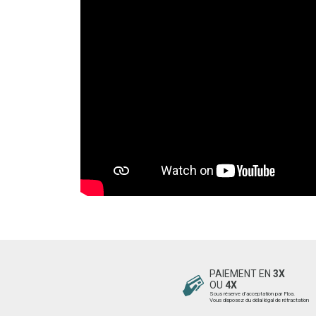
PAIEMENT EN
3X
OU
4X
Sous réserve d’acceptation par Floa.
Vous disposez du délai légal de rétractation