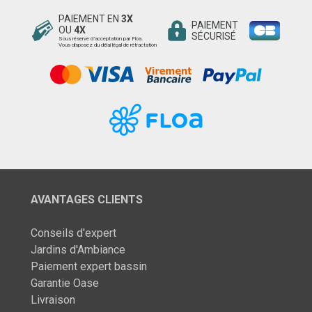
PAIEMENT EN
3X
PAIEMENT
OU
4X
SÉCURISÉ
Sous réserve d’acceptation par Floa.
Vous disposez du délai légal de rétractation
AVANTAGES CLIENTS
Conseils d'expert
Jardins d'Ambiance
Paiement expert bassin
Garantie Oase
Livraison