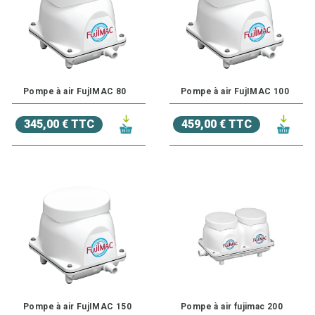
l'ammoniac et les nitrites, garantissant un environnement
sain pour vos poissons. De plus, une bonne aération pour
bassin favorise un équilibre biologique stable, essentiel
pour les écosystèmes aquatiques. Il est possible
d'optimiser l'efficacité de votre pompe en utilisant des
pierres à air ou des diffuseurs d'air, qui assurent une
dispersion encore plus fine des bulles dans toute la colonne
Pompe à air FujIMAC 80
Pompe à air FujIMAC 100
d'eau.
345,00 € TTC
459,00 € TTC
Pompe à air FujIMAC 150
Pompe à air fujimac 200