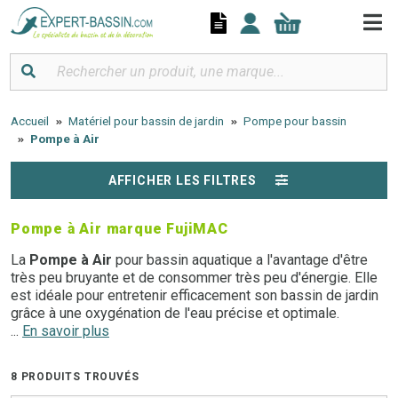
Panneau de gestion des cookies
Accueil
Matériel pour bassin de jardin
Pompe pour bassin
Pompe à Air
AFFICHER LES FILTRES
Pompe à Air marque FujiMAC
La
Pompe à Air
pour bassin aquatique a l'avantage d'être
très peu bruyante et de consommer très peu d'énergie. Elle
est idéale pour entretenir efficacement son bassin de jardin
grâce à une oxygénation de l'eau précise et optimale.
Plusieurs modèles et plusieurs marques de
...
En savoir plus
Pompes à Air
sont disponibles en fonction du nombre de mètre cube de
votre bassin d'extérieur. La qualité toujours au meilleur prix
8 PRODUITS TROUVÉS
avec Expert Bassin !