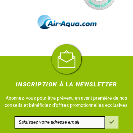
Très grand choix de
Filtres de bassin
aquatique de haute
qualité et à petit prix : Filtre gravitaire ou sous pression, à
faible ou à forte capacité, vous ne manquerez pas de trouver
le
Filtre de bassin
que vous souhaitez grâce à Expert-
Bassin ! Si vous hésitez dans le choix de votre filtre de
bassin, découvrez
nos conseils ici
. Des promotions
intéressantes sur nos filtres sont faites tout au long de
l'année afin de vous permettre d'avoir le plus beau bassin
d'extérieur, sans vous ruiner ! Découvrez comment
Améliorer sa filtration
.
Besoin d'un conseil ? N'hésitez pas à
contacter l'un de
nos experts au 03.27.89.21.52
INSCRIPTION À LA NEWSLETTER
Abonnez-vous pour être prévenu en avant première de nos
conseils et bénéficiez d'offres promotionnelles exclusives.