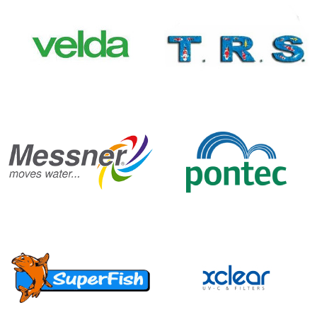
le phytoplancton qui aident à la clarification de l'eau. La
filtration des UVC est incontournable pour les bassins
préformés et les bassins miniatures. Installez un filtre UVC
ou un stérilisateur selon les besoins.
La capacité du filtre
Le rendement du filtre doit être adapté à la population et au
volume d'eau de votre bassin de jardin. En effet, plus les
poissons sont nombreux, plus le filtre devra gérer des
déchets. Sa capacité de traitement doit être adapté en
conséquence.
Il est impératif de connaître précisément le volume d'eau de
votre bassin, qui correspond à la multiplication de la
longueur du bassin par la largeur, puis la profondeur. Le filtre
doit avoir aune capacité de filtration d'au moins 3 fois le
volume chaque heure, idéalement 4 à 5 fois.
La marque du filtre