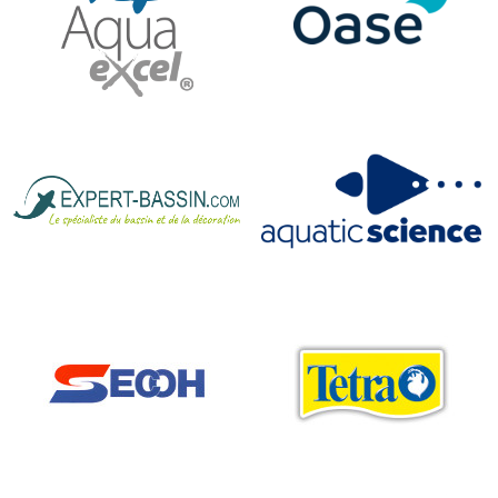
Les filtres sous pression
À la différence d'un filtre gravitaire, un filtre sous pression
est placé sous le niveau de l'eau, couplé à une pompe. Le
fonctionnement général est identique. Ils conviennent aux
petits et moyens bassins de jardin.
Les filtres immergés
Le fonctionnement est également le même, mais ce type de
système de filtration se place au fond de l'eau. Les filtres
immergés peuvent être munis d'un jet d'eau. Ils sont parfaits
pour des petits bassins et des bassins préfabriqués de 5
000 litres maximum.
Les filtres à chambre
Ce type de filtre est très efficace. Il se place en fond de
bassin.
Les filtres UVC
Une filtration aux UVC est indispensable et se positionne en
amont du filtre. Les ultraviolets combattent les bactéries et