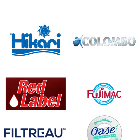
Expert Bassin propose une grande sélection de filtres de la
marque Oase, leader sur le marché des équipements pour
bassin de jardin. Vous trouverez un filtre adapté à la situation
de votre bassin parmi les modèles de filtre Oase ou ceux
d'autres marques telles que DGMA, Pontec, Blue Lagon
notamment. Des kits sont disponibles pour faciliter
l'installation de votre système de filtration.
Pourquoi commander un filtre chez
Expert Bassin ?
Expert Bassin met à votre disposition une équipe de
professionnels. Pour choisir le filtre le mieux adapté à votre
bassin de jardin, n'hésitez pas à les contacter. Vous
obtiendrez des conseils personnalisés et vous pourrez
ainsi passer votre commande en toute sérénité.
Profitez des possibilités d'achat en plusieurs fois sans
frais ainsi que de la gratuité de la livraison lorsque vous
achetez 250 € de produits. Bénéficiez de ces conditions
avantageuses pour équiper votre bassin !