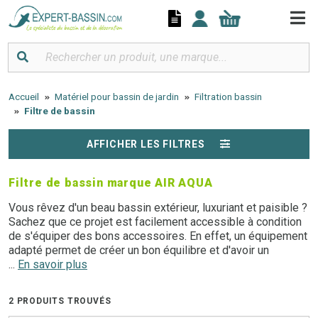
Panneau de gestion des cookies
Accueil
Matériel pour bassin de jardin
Filtration bassin
Filtre de bassin
AFFICHER LES FILTRES
Filtre de bassin marque AIR AQUA
Vous rêvez d'un beau bassin extérieur, luxuriant et paisible ?
Sachez que ce projet est facilement accessible à condition
de s'équiper des bons accessoires. En effet, un équipement
adapté permet de créer un bon équilibre et d'avoir un
écosystème autonome. Le bassin nécessite alors peu
...
En savoir plus
d'entretien et les plantes et les poissons sont en pleine
santé. Un filtre pour bassin de jardin est un des accessoires
2 PRODUITS TROUVÉS
indispensables dont il faut s'équiper.