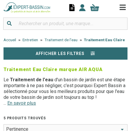
Panneau de gestion des cookies
Accueil
Entretien
Traitement de l'eau
Traitement Eau Claire
AFFICHER LES FILTRES
Traitement Eau Claire marque AIR AQUA
Le
Traitement de l'eau
d'un bassin de jardin est une étape
importante à ne pas négliger, c'est pourquoi Expert Bassin a
sélectionné pour vous les meilleurs produits pour que l'eau
de votre bassin de jardin soit toujours au top !
...
En savoir plus
Tous nos produits de
Traitement de l'eau
pour bassin
aquatique sont parfaits pour équilibrer, oxygéner et clarifier
5 PRODUITS TROUVÉS
l'eau de votre bassin d'extérieur. Ils permettent d'empêcher
efficacement l'eau du bassin de devenir verte ou terne.