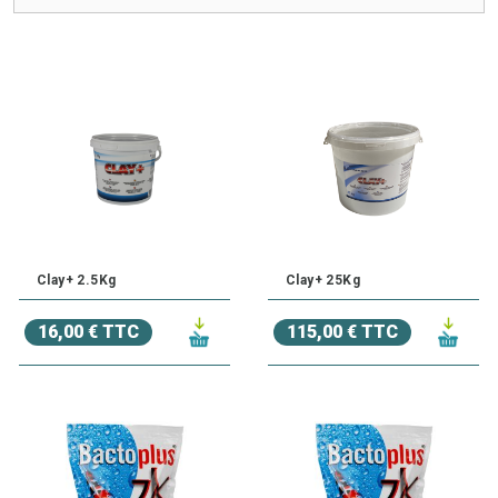
Découvrez toute notre sélection de
Traitements
de qualité
pour que l'eau de votre bassin de jardin reste pure et claire à
moindre coût !
Besoin d'un conseil ? N'hésitez pas à
contacter l'un de
nos experts au 03.27.89.21.52
Clay+ 2.5Kg
Clay+ 25Kg
16,00 € TTC
115,00 € TTC