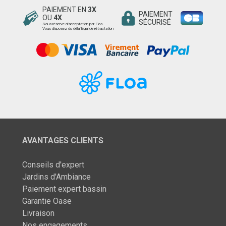
PAIEMENT EN
3X
PAIEMENT
OU
4X
SÉCURISÉ
Sous réserve d’acceptation par Floa.
Vous disposez du délai légal de rétractation
AVANTAGES CLIENTS
Conseils d'expert
Jardins d'Ambiance
Paiement expert bassin
Garantie Oase
Livraison
Nos engagements