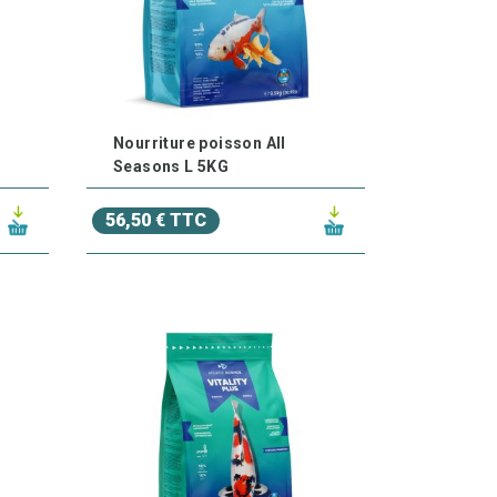
lité.
riée. Nos produits sont formulés pour stimuler
Nourriture poisson All
Seasons L 5KG
ne, surtout chez les jeunes poissons ou ceux
56,50 € TTC
pratiques pour bien nourrir et prendre soin de
é de vos poissons, notre équipe d'experts est