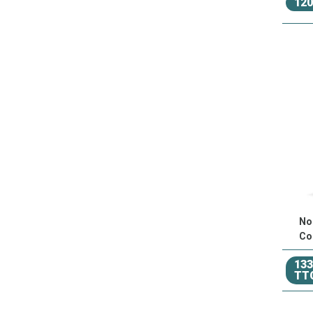
120
No
Co
133
TT