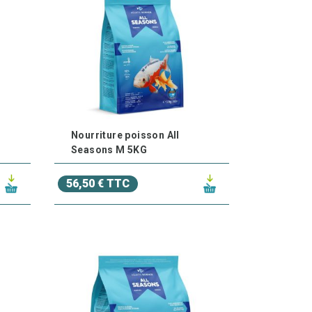
er le système immunitaire et améliorer la
issons dans des conditions idéales.
Protégez-les des Menaces
qu’il s’agisse de maladies, de parasites ou de
Nourriture poisson All
produits pour garantir leur
protection
et
Seasons M 5KG
56,50 € TTC
aladies courantes, telles que l’ichthyophthirius
giques.
les vers, les puces d’eau ou les poux de
 sûr où ils peuvent se réfugier en cas de
 conditions optimales dans votre bassin,