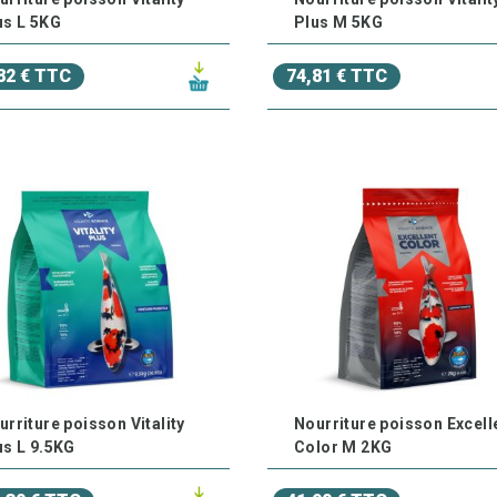
us L 5KG
Plus M 5KG
82 € TTC
74,81 € TTC
urriture poisson Vitality
Nourriture poisson Excell
us L 9.5KG
Color M 2KG