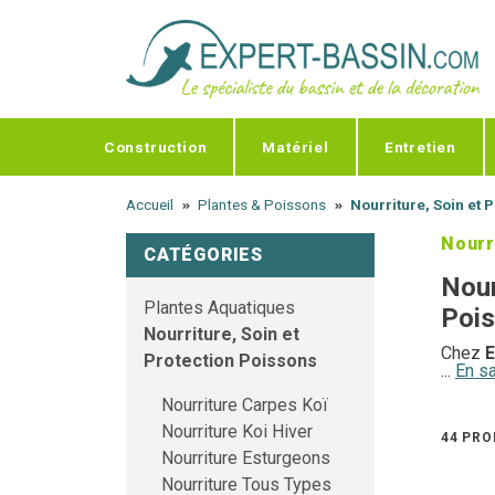
Panneau de gestion des cookies
Construction
Matériel
Entretien
Accueil
Plantes & Poissons
Nourriture, Soin et 
Nourr
CATÉGORIES
Nour
Plantes Aquatiques
Poi
Nourriture, Soin et
Chez
E
Protection Poissons
...
En sa
les mei
protec
Nourriture Carpes Koï
en prés
Nourriture Koi Hiver
44 PRO
Nourriture Esturgeons
Nourr
Nourriture Tous Types