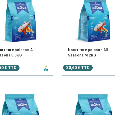
ures de vitamines
et
compléments alimentaires
pour renforc
italité des poissons.
ides à la reproduction
pour encourager la reproduction des po
ction des Poissons : Prévenez les Maladies et 
ieures
issons de bassin sont exposés à diverses menaces extérieures, 
urriture poisson All
Nourriture poisson All
ions climatiques défavorables. Nous vous offrons une gamme de 
asons S 5KG
Seasons M 2KG
r les risques.
50 € TTC
30,60 € TTC
raitements préventifs
pour protéger vos poissons contre les m
points blancs), la pourriture des nageoires ou les infections fon
olutions de protection contre les parasites externes
comme 
oissons.
ilets et abris pour poissons
: Offrez à vos poissons un espace
tress ou de menaces externes.
ystèmes de contrôle de la qualité de l'eau
pour maintenir des