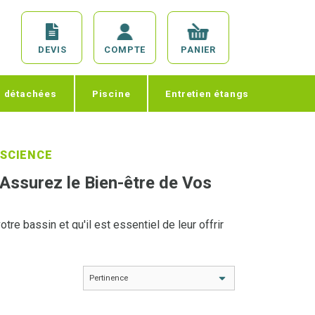
DEVIS
COMPTE
PANIER
s détachées
Piscine
Entretien étangs
C SCIENCE
 Assurez le Bien-être de Vos
e bassin et qu'il est essentiel de leur offrir
gévité. Notre sélection de
nourriture, soins et
rs besoins nutritionnels et de bien-être, tout