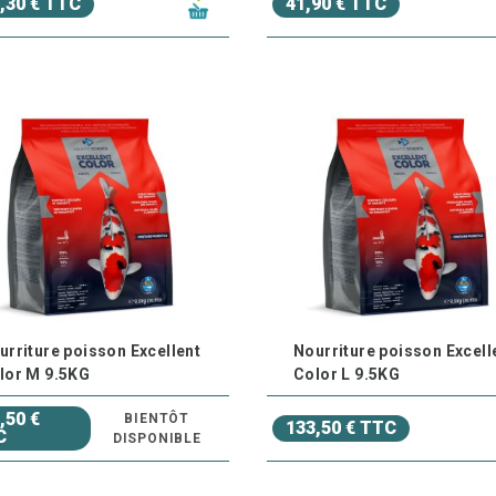
,30 € TTC
41,90 € TTC
urriture poisson Excellent
Nourriture poisson Excell
lor M 9.5KG
Color L 9.5KG
,50 €
BIENTÔT
133,50 € TTC
C
DISPONIBLE