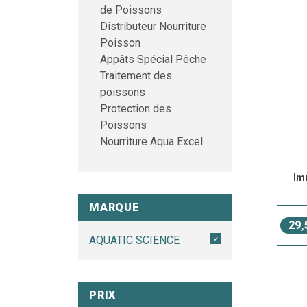
La nou
de Poissons
de
nou
Distributeur Nourriture
spécif
Poisson
G
Appâts Spécial Pêche
Traitement des
A
poissons
f
Protection des
Poissons
A
Nourriture Aqua Excel
N
o
Im
Soins
MARQUE
Pour m
29,
physiq
AQUATIC SCIENCE
S
P
PRIX
m