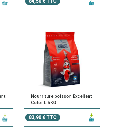
84,50 € TTC
ent
Nourriture poisson Excellent
Color L 5KG
83,90 € TTC