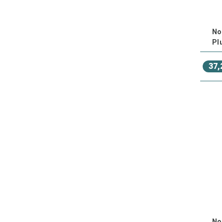
No
Pl
37,
No