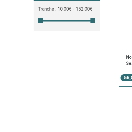
C
Tranche :
10.00
€ -
152.00
€
v
A
Prote
Extér
Les po
No
condit
Se
préveni
56,
T
(
S
p
F
s
S