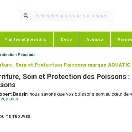
Plantes et poissons
Déco
Aquario
Pièce
Protection Poissons
iture, Soin et Protection Poissons marque AQUATI
riture, Soin et Protection des Poissons :
ssons
xpert Bassin
, nous savons que vos poissons sont au cœur de votr
voir plus
lleurs soins pour assurer leur santé, leur croissance et leur lon
tions
pour poissons est spécialement conçue pour répondre à leu
ervant l’équilibre de votre bassin.
DUITS TROUVÉS
iture de Haute Qualité pour Poissons