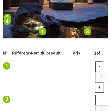
2
4
3
1
N°
Référence
Nom du produit
Prix
Qté
1
-
+
2
-