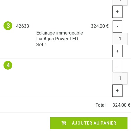
+
3
42633
324,00 €
-
Eclairage immergeable
LunAqua Power LED
Set 1
+
4
-
+
Total
324,00 €
AJOUTER AU PANIER