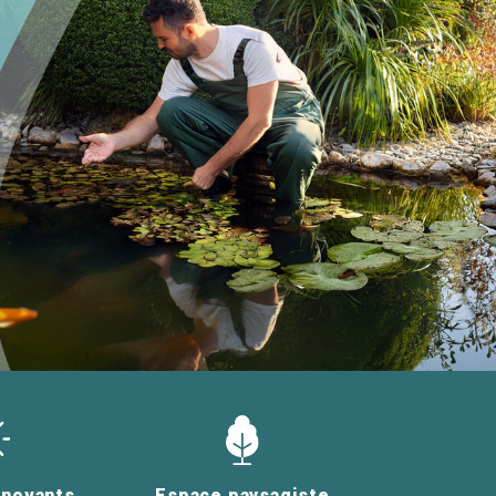
nnovants
Espace paysagiste