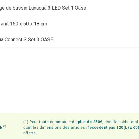
age de bassin Lunaqua 3 LED Set 1 Oase
ranit 150 x 50 x 18 cm
a Connect S Set 3 OASE
(1) Pour toute commande de
plus de 250€
, dont le poids tota
TE
(1)
dont les dimensions des articles
n'excèdent pas 120(L) x 60(
offerte.