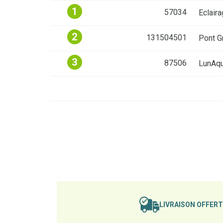
1
57034
Eclair
2
131504501
Pont G
3
87506
LunAqu
LIVRAISON OFFER