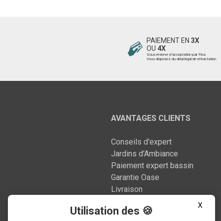
PAIEMENT EN
3X
OU
4X
Sous réserve d’acceptation par Floa.
Vous disposez du délai légal de rétractation
AVANTAGES CLIENTS
Conseils d'expert
Jardins d'Ambiance
Paiement expert bassin
Garantie Oase
Livraison
Nos engagements
X
Utilisation des 🍪
Nos Réalisations